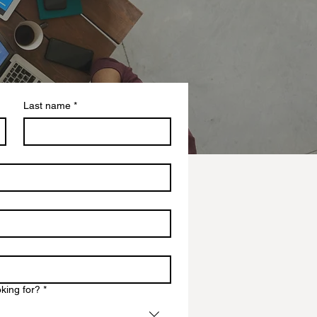
Last name
*
oking for?
*