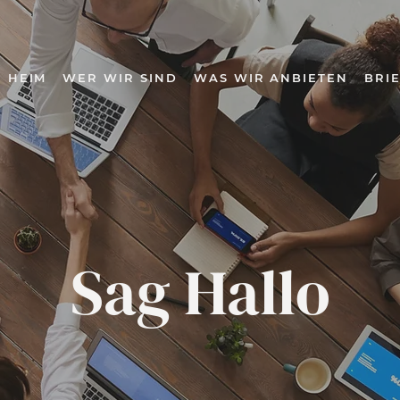
HEIM
WER WIR SIND
WAS WIR ANBIETEN
BRI
Sag Hallo